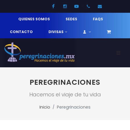
Facebook
Instagram
Youtube
52 33 31210744
info@pereg
QUIENES SOMOS
SEDES
FAQS
CONTACTO
DIVISAS
PEREGRINACIONES
Hacemos el viaje de tu vida
Inicio
Peregrinaciones