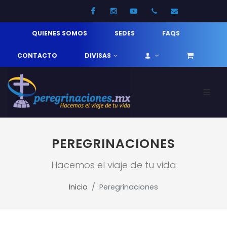
Facebook
Instagram
Youtube
52 33 31210744
info@pereg
QUIENES SOMOS
SEDES
FAQS
CONTACTO
DIVISAS
PEREGRINACIONES
Hacemos el viaje de tu vida
Inicio
Peregrinaciones