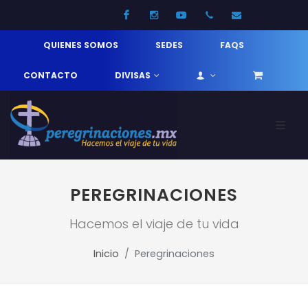
Facebook
Instagram
Youtube
52 33 31210744
info@pereg
QUIENES SOMOS
SEDES
FAQS
CONTACTO
DIVISAS
PEREGRINACIONES
Hacemos el viaje de tu vida
Inicio
Peregrinaciones