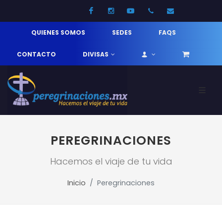
Facebook
Instagram
Youtube
52 33 31210744
info@pereg
QUIENES SOMOS
SEDES
FAQS
CONTACTO
DIVISAS
PEREGRINACIONES
Hacemos el viaje de tu vida
Inicio
Peregrinaciones