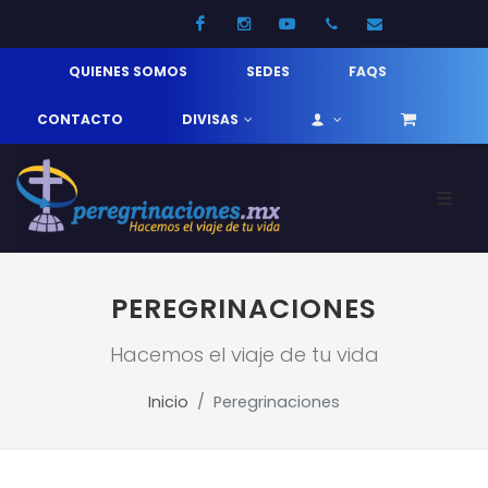
Facebook
Instagram
Youtube
52 33 31210744
info@pereg
QUIENES SOMOS
SEDES
FAQS
CONTACTO
DIVISAS
PEREGRINACIONES
Hacemos el viaje de tu vida
Inicio
Peregrinaciones