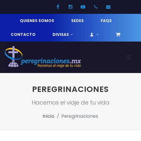
Facebook
Instagram
Youtube
52 33 31210744
info@pereg
QUIENES SOMOS
SEDES
FAQS
CONTACTO
DIVISAS
PEREGRINACIONES
Hacemos el viaje de tu vida
Inicio
Peregrinaciones