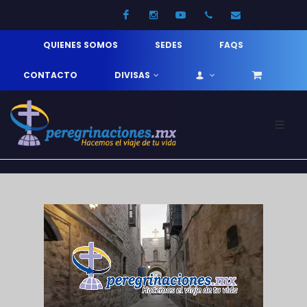
Facebook
Instagram
Youtube
52 33 31210744
info@pereg
QUIENES SOMOS
SEDES
FAQS
CONTACTO
DIVISAS